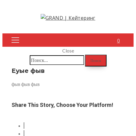
0
Close
Найти:
Еуые фыв
фыв фыв фыв
Share This Story, Choose Your Platform!