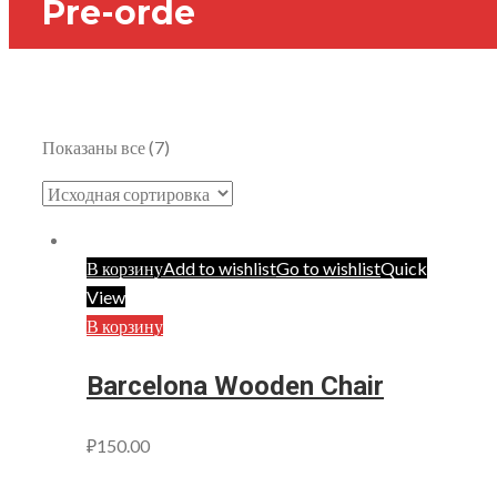
Pre-orde
Home
Pre-orde
Показаны все (7)
В корзину
Add to wishlist
Go to wishlist
Quick
View
В корзину
Barcelona Wooden Chair
₽
150.00