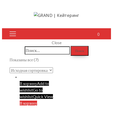
0
Close
Найти:
Chair
Показаны все (7)
Home
Chair
В корзину
Add to
wishlist
Go to
wishlist
Quick View
В корзину